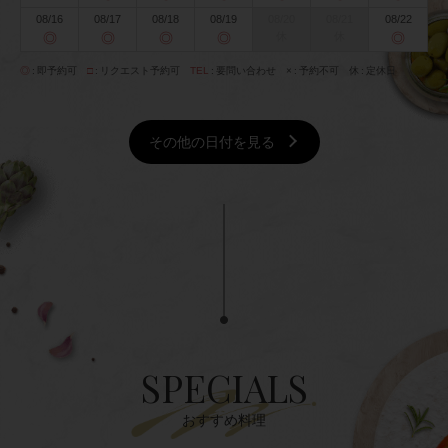
08/16
08/17
08/18
08/19
08/20
08/21
08/22
◎
◎
◎
◎
休
休
◎
◎
即予約可
□
リクエスト予約可
TEL
要問い合わせ
×
予約不可
休
定休日
その他の日付を見る
SPECIALS
おすすめ料理