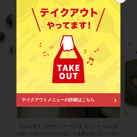
この店舗情報をシェアする
吉祥寺Berry coco（ベリーココ）
東京都武蔵野市吉祥寺南町２－６－２
https://berrycoco.owst.jp/
お店情報をコピー
閉じる
テイクアウトメニューの詳細はこちら
【お1人様ランチやディナーに◎】カウンターのお席
はお一人様のランチや気楽にお食事を楽しみたいとい