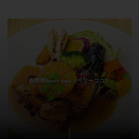
吉祥寺Berry coco（ベリーココ）