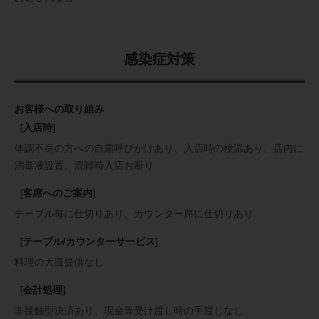
感染症対策
お客様への取り組み
[
入店時
]
体調不良の方への自粛呼びかけあり
入店時の検温あり
店内に
消毒液設置
混雑時入店お断り
[
客席へのご案内
]
テーブル毎に仕切りあり
カウンター席に仕切りあり
[
テーブル/カウンターサービス
]
料理の大皿提供なし
[
会計処理
]
非接触型決済あり
現金等受け渡し時の手渡しなし