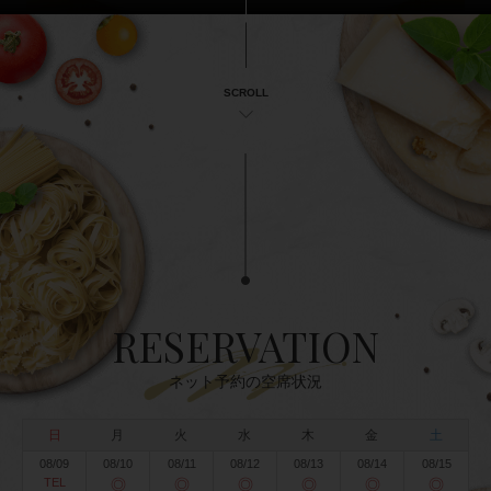
SCROLL
RESERVATION
ネット予約の空席状況
日
月
火
水
木
金
土
08/09
08/10
08/11
08/12
08/13
08/14
08/15
TEL
◎
◎
◎
◎
◎
◎