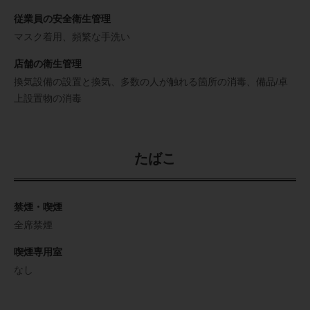
従業員の安全衛生管理
マスク着用
頻繁な手洗い
店舗の衛生管理
換気設備の設置と換気
多数の人が触れる箇所の消毒
備品/卓
上設置物の消毒
たばこ
禁煙・喫煙
全席禁煙
喫煙専用室
なし